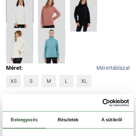
Méret:
Mérettáblázat
XS
S
M
L
XL
Kosárba teszem
Beleegyezés
Részletek
A sütikről
Melyik üzletben elérhető
|
Foglalás