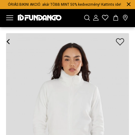
ÓRIÁS BIKINI AKCIÓ: akár TÖBB MINT 50% kedvezmény! Kattints ide!