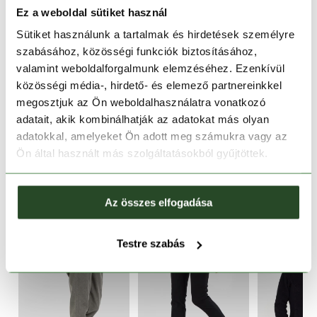
Ez a weboldal sütiket használ
30 napos visszaküldés
Sütiket használunk a tartalmak és hirdetések személyre
szabásához, közösségi funkciók biztosításához,
1-2 munkanapos szállítás
valamint weboldalforgalmunk elemzéséhez. Ezenkívül
közösségi média-, hirdető- és elemező partnereinkkel
TERMÉKLEÍRÁS
megosztjuk az Ön weboldalhasználatra vonatkozó
adatait, akik kombinálhatják az adatokat más olyan
TERMÉK RÉSZLETEK
adatokkal, amelyeket Ön adott meg számukra vagy az
Ön által használt más szolgáltatásokból gyűjtöttek.
HOZZÁ AJÁNLJUK
Az összes elfogadása
Testre szabás