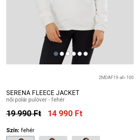
2MDAF19-ah-100
SERENA FLEECE JACKET
női polár pulóver - fehér
19 990 Ft
14 990 Ft
Szín:
fehér