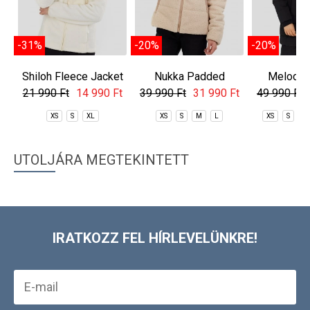
-31%
-20%
-20%
Shiloh Fleece Jacket
Nukka Padded
Melody 
Jacket
Jac
21 990 Ft
14 990 Ft
39 990 Ft
31 990 Ft
49 990 Ft
XS
S
XL
XS
S
M
L
XS
S
M
UTOLJÁRA MEGTEKINTETT
IRATKOZZ FEL HÍRLEVELÜNKRE!