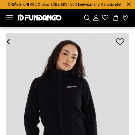
ÓRIÁS BIKINI AKCIÓ: akár TÖBB MINT 50% kedvezmény! Kattints ide!