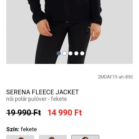
2MDAF19-ah-890
SERENA FLEECE JACKET
női polár pulóver - fekete
19 990 Ft
14 990 Ft
Szín:
fekete