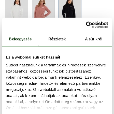
Beleegyezés
Részletek
A sütikről
Méret:
Mérettáblázat
Ez a weboldal sütiket használ
Sütiket használunk a tartalmak és hirdetések személyre
XS
S
L
szabásához, közösségi funkciók biztosításához,
valamint weboldalforgalmunk elemzéséhez. Ezenkívül
közösségi média-, hirdető- és elemező partnereinkkel
Kosárba teszem
megosztjuk az Ön weboldalhasználatra vonatkozó
adatait, akik kombinálhatják az adatokat más olyan
adatokkal, amelyeket Ön adott meg számukra vagy az
Melyik üzletben elérhető
|
Foglalás
Ön által használt más szolgáltatásokból gyűjtöttek.