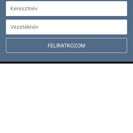
FELIRATKOZOM
+
WEBSHOP INFORMÁCIÓK
CSATLAKOZZ TÖRZSVÁSÁRLÓI
+
PROGRAMUNKHOZ
DOCKYARD ÜZLET KERESŐ