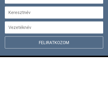
FELIRATKOZOM
+
WEBSHOP INFORMÁCIÓK
CSATLAKOZZ TÖRZSVÁSÁRLÓI
+
PROGRAMUNKHOZ
DOCKYARD ÜZLET KERESŐ