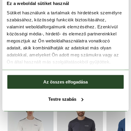
Ez a weboldal sütiket használ
Sütiket használunk a tartalmak és hirdetések személyre
30 napos visszaküldés
szabásához, közösségi funkciók biztosításához,
valamint weboldalforgalmunk elemzéséhez. Ezenkívül
1-2 munkanapos szállítás
közösségi média-, hirdető- és elemező partnereinkkel
megosztjuk az Ön weboldalhasználatra vonatkozó
TERMÉKLEÍRÁS
adatait, akik kombinálhatják az adatokat más olyan
adatokkal, amelyeket Ön adott meg számukra vagy az
TERMÉK RÉSZLETEK
Ön által használt más szolgáltatásokból gyűjtöttek.
HASONLÓ TERMÉKEK
Az összes elfogadása
Testre szabás