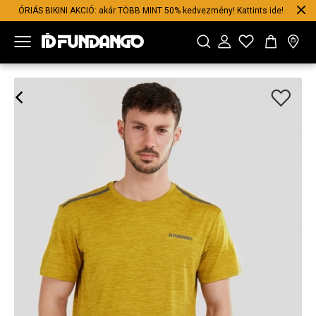
ÓRIÁS BIKINI AKCIÓ: akár TÖBB MINT 50% kedvezmény! Kattints ide!