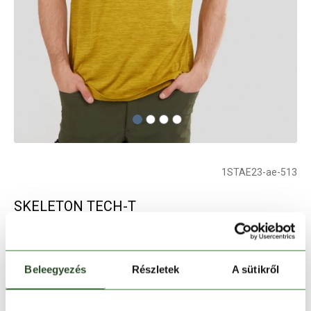
1STAE23-ae-513
SKELETON TECH-T
férfi rövid ujjú sport póló - sárga
Beleegyezés
Részletek
A sütikről
Szín:
sárga
Elfogyott