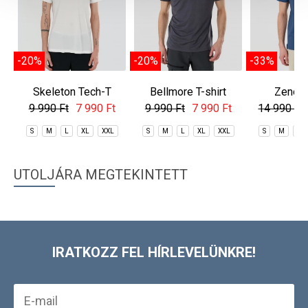
-20%
-20%
-33%
Skeleton Tech-T
Bellmore T-shirt
Zeno I
Polos
9 990 Ft
7 990 Ft
9 990 Ft
7 990 Ft
14 990 Ft
S
M
L
XL
XXL
S
M
L
XL
XXL
S
M
L
UTOLJÁRA MEGTEKINTETT
IRATKOZZ FEL HÍRLEVELÜNKRE!