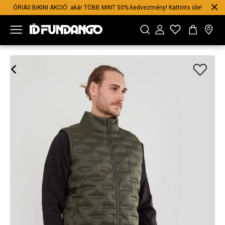
ÓRIÁS BIKINI AKCIÓ: akár TÖBB MINT 50% kedvezmény! Kattints ide!