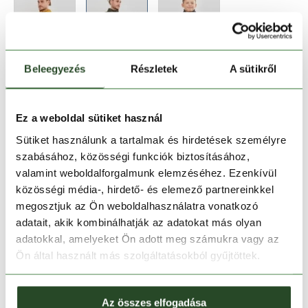
Beleegyezés
Részletek
A sütikről
Méret:
Mérettáblázat
M
Ez a weboldal sütiket használ
Sütiket használunk a tartalmak és hirdetések személyre
szabásához, közösségi funkciók biztosításához,
Kosárba teszem
valamint weboldalforgalmunk elemzéséhez. Ezenkívül
közösségi média-, hirdető- és elemező partnereinkkel
Melyik üzletben elérhető
|
Foglalás
megosztjuk az Ön weboldalhasználatra vonatkozó
adatait, akik kombinálhatják az adatokat más olyan
adatokkal, amelyeket Ön adott meg számukra vagy az
Ön által használt más szolgáltatásokból gyűjtöttek.
30 napos visszaküldés
1-2 munkanapos szállítás
Az összes elfogadása