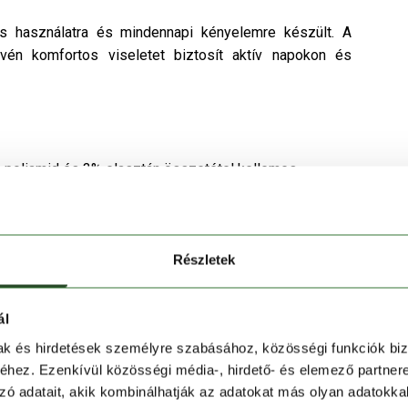
os használatra és mindennapi kényelemre készült. A
én komfortos viseletet biztosít aktív napokon és
poliamid és 3% elasztán összetétel kellemes
osít.
 hogy a
zokni
mozgás közben is a helyén maradjon.
ezetet, így a zoknik jól bírják a rendszeres
Részletek
ideális megoldás a mindennapi utánpótláshoz.
ál
mak és hirdetések személyre szabásához, közösségi funkciók biz
ozgáshoz.
hez. Ezenkívül közösségi média-, hirdető- és elemező partner
elethez.
zó adatait, akik kombinálhatják az adatokat más olyan adatokka