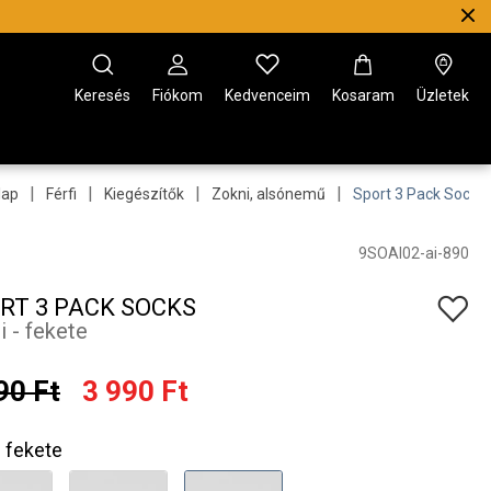
Keresés
Fiókom
Kedvenceim
Kosaram
Üzletek
|
|
|
|
lap
Férfi
Kiegészítők
Zokni, alsónemű
Sport 3 Pack Socks
9SOAI02-ai-890
RT 3 PACK SOCKS
i - fekete
90 Ft
3 990 Ft
fekete