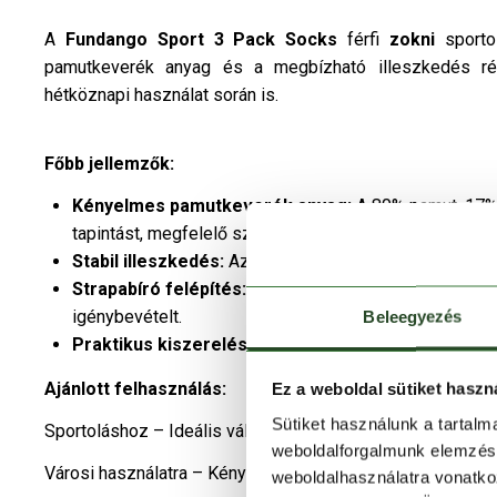
A
Fundango
Sport 3 Pack Socks
férfi
zokni
sport
pamutkeverék anyag és a megbízható illeszkedés rév
hétköznapi használat során is.
Főbb jellemzők:
Kényelmes pamutkeverék anyag:
A 80% pamut, 17% 
tapintást, megfelelő szellőzést és tartós viseletet bizt
Stabil illeszkedés:
Az elasztán tartalom segít abban,
Strapabíró felépítés:
A poliamid erősíti az anyagszerk
igénybevételt.
Beleegyezés
Praktikus kiszerelés:
A 3 pár / csomag összeállítás 
Ajánlott felhasználás:
Ez a weboldal sütiket haszn
Sütiket használunk a tartal
Sportoláshoz – Ideális választás edzésekhez és aktív m
weboldalforgalmunk elemzésé
Városi használatra – Kényelmes alapdarab mindennapi vis
weboldalhasználatra vonatko