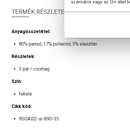
számukra vagy az Ön által ha
TERMÉK RÉSZLETEK
Anyagösszetétel:
80% pamut, 17% poliamid, 3% elasztán
Részletek:
3 pár / csomag
Szín:
fekete
Cikk kód:
9SOAI02-ai-890-35