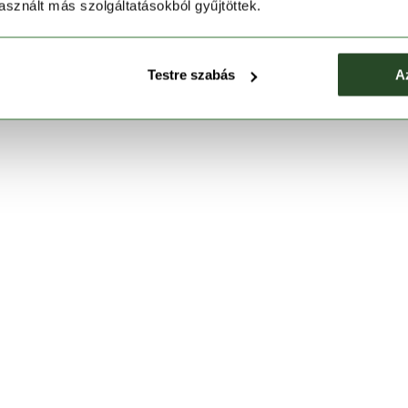
sznált más szolgáltatásokból gyűjtöttek.
Testre szabás
A