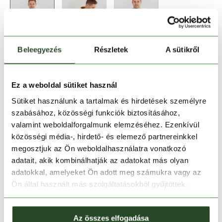
Beleegyezés
Részletek
A sütikről
Méret:
Mérettáblázat
S
M
L
XL
XXL
Ez a weboldal sütiket használ
Sütiket használunk a tartalmak és hirdetések személyre
szabásához, közösségi funkciók biztosításához,
Kosárba teszem
valamint weboldalforgalmunk elemzéséhez. Ezenkívül
közösségi média-, hirdető- és elemező partnereinkkel
Melyik üzletben elérhető
|
Foglalás
megosztjuk az Ön weboldalhasználatra vonatkozó
adatait, akik kombinálhatják az adatokat más olyan
adatokkal, amelyeket Ön adott meg számukra vagy az
Ön által használt más szolgáltatásokból gyűjtöttek.
30 napos visszaküldés
1-2 munkanapos szállítás
Az összes elfogadása