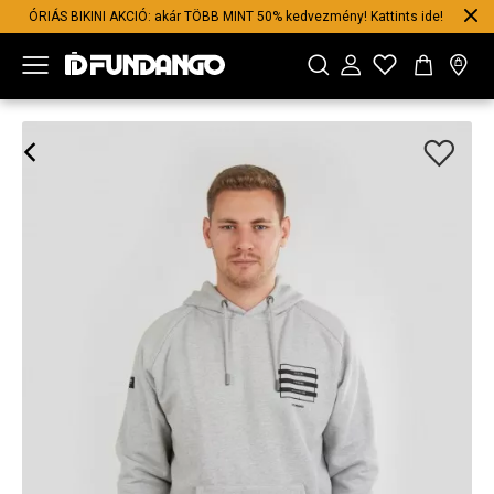
ÓRIÁS BIKINI AKCIÓ: akár TÖBB MINT 50% kedvezmény! Kattints ide!