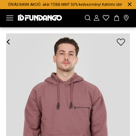
ÓRIÁS BIKINI AKCIÓ: akár TÖBB MINT 50% kedvezmény! Kattints ide!