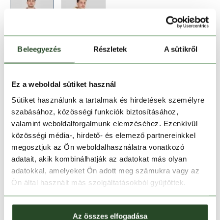
Beleegyezés
Részletek
A sütikről
Méret:
Mérettáblázat
S
XL
XXL
Ez a weboldal sütiket használ
Sütiket használunk a tartalmak és hirdetések személyre
szabásához, közösségi funkciók biztosításához,
Kosárba teszem
valamint weboldalforgalmunk elemzéséhez. Ezenkívül
közösségi média-, hirdető- és elemező partnereinkkel
Melyik üzletben elérhető
|
Foglalás
megosztjuk az Ön weboldalhasználatra vonatkozó
adatait, akik kombinálhatják az adatokat más olyan
adatokkal, amelyeket Ön adott meg számukra vagy az
Ön által használt más szolgáltatásokból gyűjtöttek.
30 napos visszaküldés
1-2 munkanapos szállítás
Az összes elfogadása