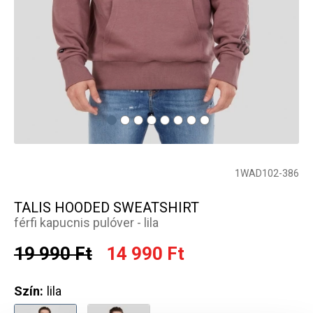
1WAD102-386
TALIS HOODED SWEATSHIRT
férfi kapucnis pulóver - lila
19 990 Ft
14 990 Ft
Szín:
lila