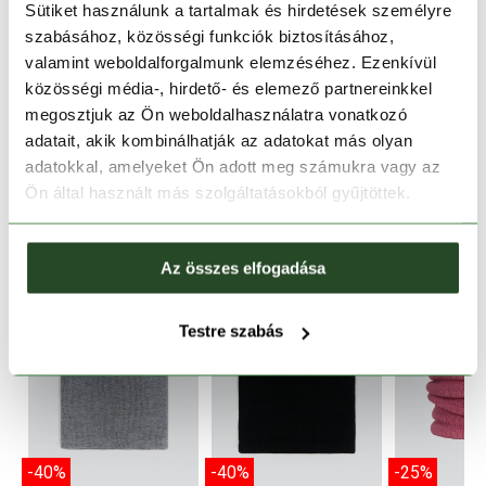
Sütiket használunk a tartalmak és hirdetések személyre
szabásához, közösségi funkciók biztosításához,
valamint weboldalforgalmunk elemzéséhez. Ezenkívül
TERMÉKLEÍRÁS
közösségi média-, hirdető- és elemező partnereinkkel
megosztjuk az Ön weboldalhasználatra vonatkozó
TERMÉK RÉSZLETEK
adatait, akik kombinálhatják az adatokat más olyan
adatokkal, amelyeket Ön adott meg számukra vagy az
HASONLÓ TERMÉKEK
Ön által használt más szolgáltatásokból gyűjtöttek.
Az összes elfogadása
Testre szabás
-40%
-40%
-25%