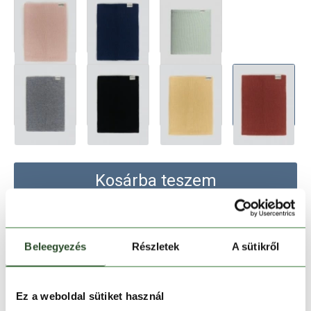
Kosárba teszem
Melyik üzletben elérhető
|
Foglalás
Beleegyezés
Részletek
A sütikről
30 napos visszaküldés
Ez a weboldal sütiket használ
1-2 munkanapos szállítás