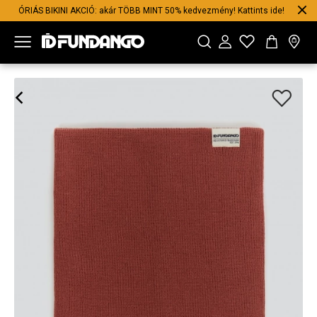
ÓRIÁS BIKINI AKCIÓ: akár TÖBB MINT 50% kedvezmény! Kattints ide!