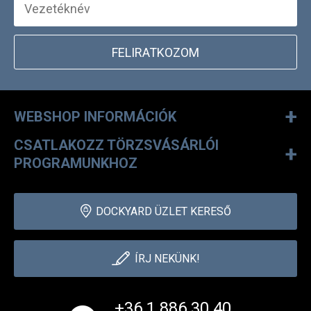
FELIRATKOZOM
+
WEBSHOP INFORMÁCIÓK
CSATLAKOZZ TÖRZSVÁSÁRLÓI
+
PROGRAMUNKHOZ
DOCKYARD ÜZLET KERESŐ
ÍRJ NEKÜNK!
+36 1 886 30 40