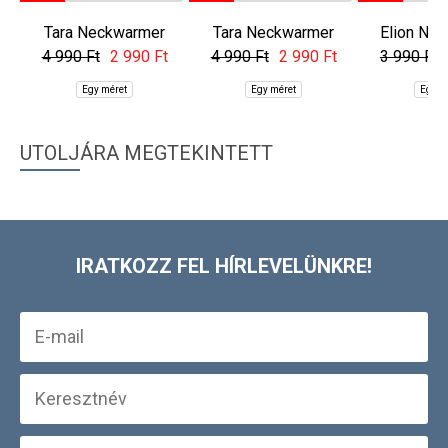
Tara Neckwarmer
Tara Neckwarmer
Elion Ne
4 990 Ft
2 990 Ft
4 990 Ft
2 990 Ft
3 990 Ft
Egy méret
Egy méret
Egy m
UTOLJÁRA MEGTEKINTETT
IRATKOZZ FEL HÍRLEVELÜNKRE!