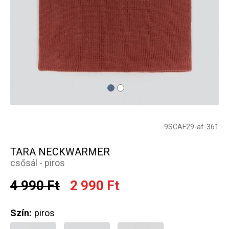
9SCAF29-af-361
TARA NECKWARMER
csősál - piros
4 990 Ft
2 990 Ft
Szín:
piros