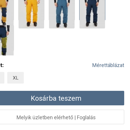
t:
Mérettáblázat
XL
Kosárba teszem
Melyik üzletben elérhető
|
Foglalás