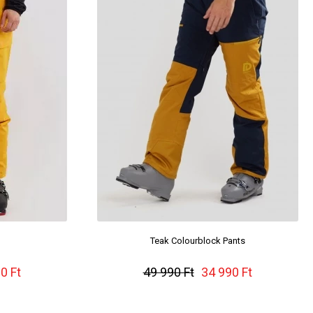
Teak Colourblock Pants
0 Ft
49 990 Ft
34 990 Ft