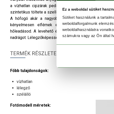
a vízhatlan cipzárak pedig kívül rekesztik a hirtelen 
Ez a weboldal sütiket haszn
szintetikus töltete a szellőzőképesség csorbítása nélkül t
Sütiket használunk a tartal
A hófogó akár a nagyobb bukásoknál is meggátolja a 
weboldalforgalmunk elemzésé
kényelmesen elférnek értékeid. A cipzáras szellőz
weboldalhasználatra vonatko
hőleadásod. A levehető és állítható kantár, valamint az
számukra vagy az Ön által ha
nadrágot. Lélegzőképessége 10 000 g/m2/24h.
TERMÉK RÉSZLETEK
Főbb tulajdonságok:
vízhatlan
lélegző
szélálló
Fotómodell méretek: