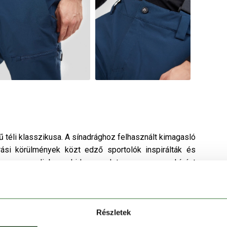
 téli klasszikusa. A sínadrághoz felhasznált kimagasló
ási körülmények közt edző sportolók inspirálták és
g nem engedi be a hideg szelet, vagy a nem kívánt
aktív mozgás közben keletkező izzadságpárának. A 15
négyzetcentiméterének egy 15 000 milliméter magas
az átengedné a nedvességet. Ez az érték már prémium
Részletek
 esőben is áthatolhatatlan marad a víz számára. A négy
r Fit szabás felelnek maximális mozgásszabadságodért,