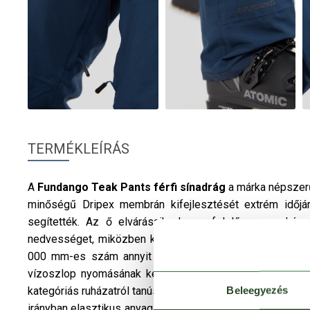
TERMÉKLEÍRÁS
A
Fundango
Teak Pants
férfi
sínadrág
a márka népszerű
minőségű Dripex membrán kifejlesztését extrém időjár
segítették. Az ő elvárásaiknak megfelelően a nadrá
nedvességet, miközben kifele szabad utat biztosít az 
000 mm-es szám annyit jelent, hogy a nadrág minden 
vízoszlop nyomásának kell ellenállnia, anélkül, hogy 
Beleegyezés
kategóriás ruházatról tanúskodik: a
sínadrág
akár szakadó
irányban elasztikus anyag konstrukció valamint a Regula