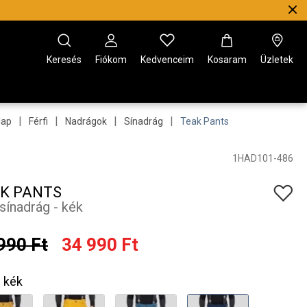
Keresés
Fiókom
Kedvenceim
Kosaram
Üzletek
|
|
|
|
lap
Férfi
Nadrágok
Sínadrág
Teak Pants
1HAD101-486
K PANTS
 sínadrág - kék
990 Ft
34 990 Ft
kék