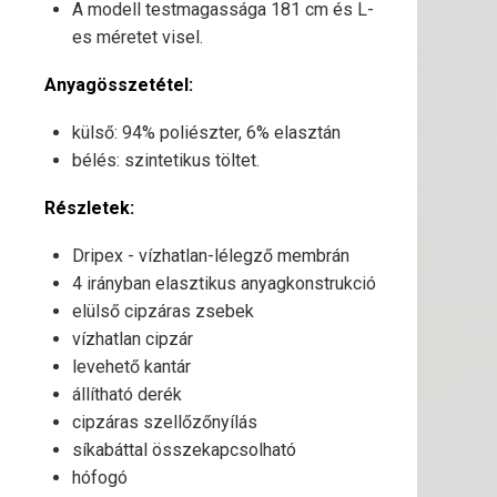
A modell testmagassága 181 cm és L-
es méretet visel.
Anyagösszetétel:
külső: 94% poliészter, 6% elasztán
bélés: szintetikus töltet.
Részletek:
Dripex - vízhatlan-lélegző membrán
4 irányban elasztikus anyagkonstrukció
elülső cipzáras zsebek
vízhatlan cipzár
levehető kantár
állítható derék
cipzáras szellőzőnyílás
síkabáttal összekapcsolható
hófogó