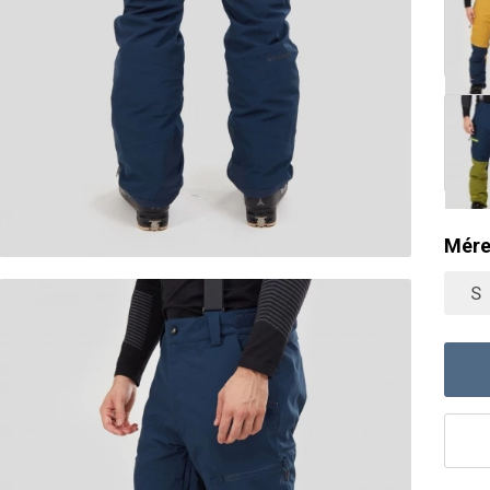
Mére
S