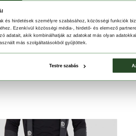
lezúduló csapadékot. A síkabáthoz kapcsolható nadrág
ál
art melegen a hideg, téli időjárási viszonyok között is.
mak és hirdetések személyre szabásához, közösségi funkciók biz
hó ruházat alá jutását. Elülső cipzáras zsebeiben
hez. Ezenkívül közösségi média-, hirdető- és elemező partner
őnyílások segítségével egyszerűen szabályozhatod
zó adatait, akik kombinálhatják az adatokat más olyan adatokka
 állítható derék révén teljesen személyre szabhatod a
sznált más szolgáltatásokból gyűjtöttek.
Testre szabás
A