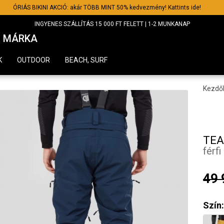
ÓRIÁS BIKINI AKCIÓ: akár TÖBB MINT 50% kedvezmény! Kattints ide!
INGYENES SZÁLLÍTÁS 15 000 FT FELETT | 1-2 MUNKANAP
MÁRKA
K
OUTDOOR
BEACH, SURF
Kezdő
TEA
férfi
49 
Szín: