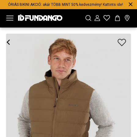
ÓRIÁS BIKINI AKCIÓ: akár TÖBB MINT 50% kedvezmény! Kattints ide!