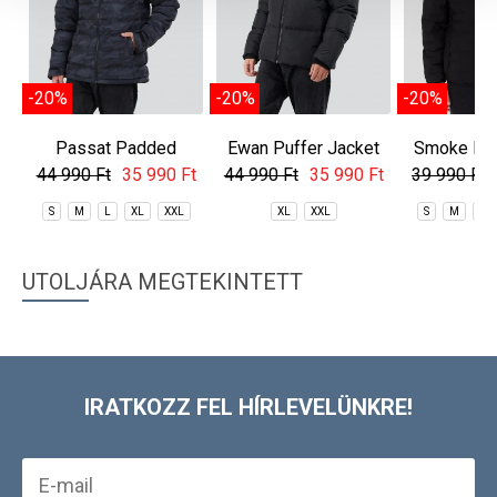
-20%
-20%
-20%
Passat Padded
Ewan Puffer Jacket
Smoke Ec
Jacket
Jac
44 990 Ft
35 990 Ft
44 990 Ft
35 990 Ft
39 990 Ft
S
M
L
XL
XXL
XL
XXL
S
M
L
UTOLJÁRA MEGTEKINTETT
IRATKOZZ FEL HÍRLEVELÜNKRE!