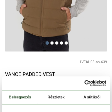
1VEAH03-ah-639
VANCE PADDED VEST
férfi mellény - barna
Beleegyezés
Részletek
A sütikről
Szín:
barna
Elfogyott