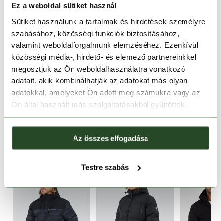
Ez a weboldal sütiket használ
Sütiket használunk a tartalmak és hirdetések személyre
30 napos visszaküldés
szabásához, közösségi funkciók biztosításához,
valamint weboldalforgalmunk elemzéséhez. Ezenkívül
1-2 munkanapos szállítás
közösségi média-, hirdető- és elemező partnereinkkel
megosztjuk az Ön weboldalhasználatra vonatkozó
TERMÉKLEÍRÁS
adatait, akik kombinálhatják az adatokat más olyan
adatokkal, amelyeket Ön adott meg számukra vagy az
TERMÉK RÉSZLETEK
Ön által használt más szolgáltatásokból gyűjtöttek.
HOZZÁ AJÁNLJUK
Az összes elfogadása
Testre szabás