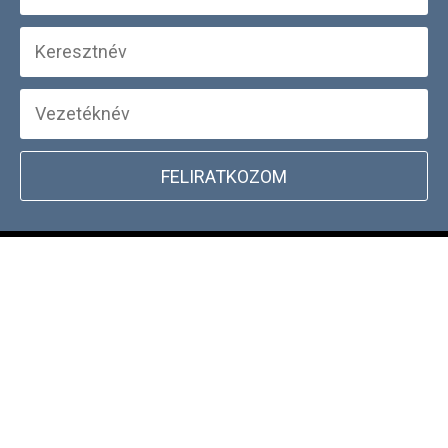
FELIRATKOZOM
+
WEBSHOP INFORMÁCIÓK
CSATLAKOZZ TÖRZSVÁSÁRLÓI
+
PROGRAMUNKHOZ
DOCKYARD ÜZLET KERESŐ