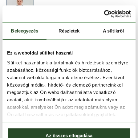
Beleegyezés
Részletek
A sütikről
Méret:
Mérettáblázat
XL
Ez a weboldal sütiket használ
Sütiket használunk a tartalmak és hirdetések személyre
szabásához, közösségi funkciók biztosításához,
Kosárba teszem
valamint weboldalforgalmunk elemzéséhez. Ezenkívül
közösségi média-, hirdető- és elemező partnereinkkel
Melyik üzletben elérhető
|
Foglalás
megosztjuk az Ön weboldalhasználatra vonatkozó
adatait, akik kombinálhatják az adatokat más olyan
adatokkal, amelyeket Ön adott meg számukra vagy az
Ön által használt más szolgáltatásokból gyűjtöttek.
30 napos visszaküldés
1-2 munkanapos szállítás
Az összes elfogadása