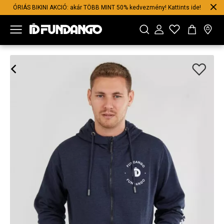
ÓRIÁS BIKINI AKCIÓ: akár TÖBB MINT 50% kedvezmény! Kattints ide!