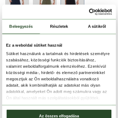
Beleegyezés
Részletek
A sütikről
Méret:
Mérettáblázat
S
XXL
Ez a weboldal sütiket használ
Sütiket használunk a tartalmak és hirdetések személyre
szabásához, közösségi funkciók biztosításához,
Kosárba teszem
valamint weboldalforgalmunk elemzéséhez. Ezenkívül
közösségi média-, hirdető- és elemező partnereinkkel
Melyik üzletben elérhető
|
Foglalás
megosztjuk az Ön weboldalhasználatra vonatkozó
adatait, akik kombinálhatják az adatokat más olyan
adatokkal, amelyeket Ön adott meg számukra vagy az
Ön által használt más szolgáltatásokból gyűjtöttek.
30 napos visszaküldés
1-2 munkanapos szállítás
Az összes elfogadása