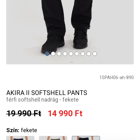
1SPAH06-ah-890
AKIRA II SOFTSHELL PANTS
férfi softshell nadrág - fekete
19 990 Ft
14 990 Ft
Szín:
fekete