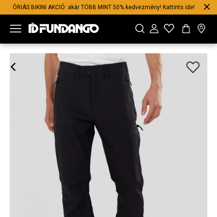
ÓRIÁS BIKINI AKCIÓ: akár TÖBB MINT 50% kedvezmény! Kattints ide!