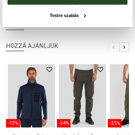
TERMÉKLEÍRÁS
Testre szabás
TERMÉK RÉSZLETEK
HOZZÁ AJÁNLJUK
-13%
-34%
-25%