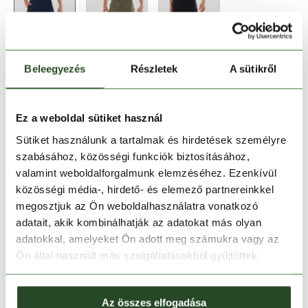
Beleegyezés
Részletek
A sütikről
Méret:
Mérettáblázat
XXL
Ez a weboldal sütiket használ
Sütiket használunk a tartalmak és hirdetések személyre
szabásához, közösségi funkciók biztosításához,
Kosárba teszem
valamint weboldalforgalmunk elemzéséhez. Ezenkívül
közösségi média-, hirdető- és elemező partnereinkkel
Melyik üzletben elérhető
|
Foglalás
megosztjuk az Ön weboldalhasználatra vonatkozó
adatait, akik kombinálhatják az adatokat más olyan
adatokkal, amelyeket Ön adott meg számukra vagy az
Ön által használt más szolgáltatásokból gyűjtöttek.
30 napos visszaküldés
1-2 munkanapos szállítás
Az összes elfogadása