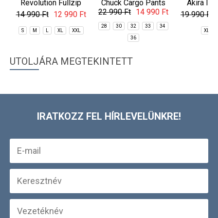
Revolution Fullzip
Chuck Cargo Pants
Akira II 
22 990 Ft
14 990 Ft
Fleece
Pan
14 990 Ft
12 990 Ft
19 990 Ft
28
30
32
33
34
S
M
L
XL
XXL
XL
36
UTOLJÁRA MEGTEKINTETT
IRATKOZZ FEL HÍRLEVELÜNKRE!