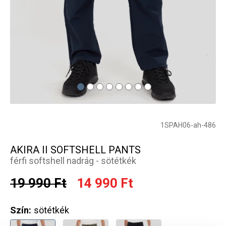
1SPAH06-ah-486
AKIRA II SOFTSHELL PANTS
férfi softshell nadrág - sötétkék
19 990 Ft
14 990 Ft
Szín:
sötétkék