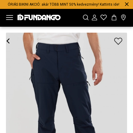
ÓRIÁS BIKINI AKCIÓ: akár TÖBB MINT 50% kedvezmény! Kattints ide!