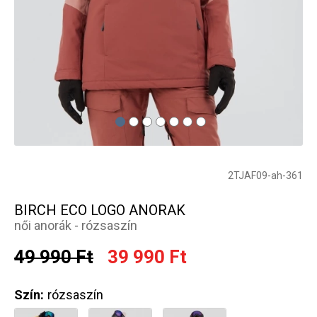
2TJAF09-ah-361
BIRCH ECO LOGO ANORAK
női anorák - rózsaszín
49 990 Ft
39 990 Ft
Szín:
rózsaszín