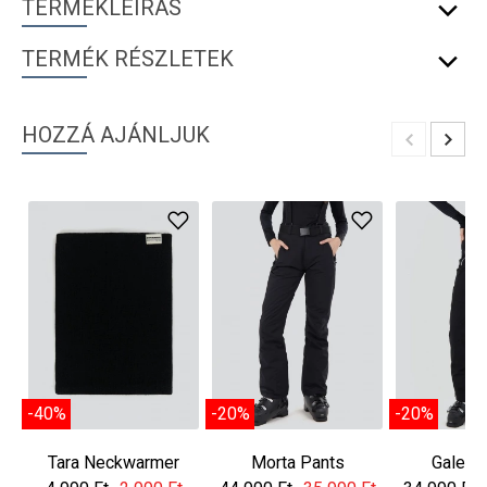
TERMÉKLEÍRÁS
TERMÉK RÉSZLETEK
HOZZÁ AJÁNLJUK
-40%
-20%
-20%
Tara Neckwarmer
Morta Pants
Galena