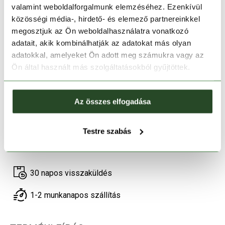
valamint weboldalforgalmunk elemzéséhez. Ezenkívül
közösségi média-, hirdető- és elemező partnereinkkel
megosztjuk az Ön weboldalhasználatra vonatkozó
adatait, akik kombinálhatják az adatokat más olyan
Méret:
Mérettáblázat
adatokkal, amelyeket Ön adott meg számukra vagy az
Ön által használt más szolgáltatásokból gyűjtöttek.
XS
S
M
L
XL
Kosárba teszem
Az összes elfogadása
Testre szabás
Melyik üzletben elérhető
|
Foglalás
30 napos visszaküldés
1-2 munkanapos szállítás