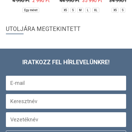
4 990 Ft
2 990 Ft
44 990 Ft
35 990 Ft
34 990 Ft
Egy méret
XS
S
M
L
XL
XS
S
M
UTOLJÁRA MEGTEKINTETT
IRATKOZZ FEL HÍRLEVELÜNKRE!