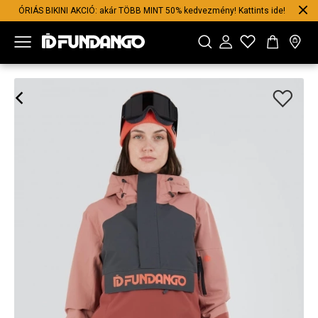
ÓRIÁS BIKINI AKCIÓ: akár TÖBB MINT 50% kedvezmény! Kattints ide!