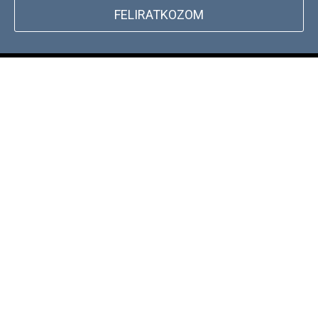
FELIRATKOZOM
+
WEBSHOP INFORMÁCIÓK
CSATLAKOZZ TÖRZSVÁSÁRLÓI
+
PROGRAMUNKHOZ
DOCKYARD ÜZLET KERESŐ
ÍRJ NEKÜNK!
+36 1 886 30 40
Hétfő - Péntek: 9-17h