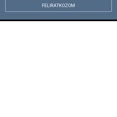
FELIRATKOZOM
+
WEBSHOP INFORMÁCIÓK
CSATLAKOZZ TÖRZSVÁSÁRLÓI
+
PROGRAMUNKHOZ
DOCKYARD ÜZLET KERESŐ
ÍRJ NEKÜNK!
+36 1 886 30 40
Hétfő - Péntek: 9-17h