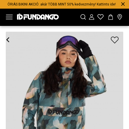
ÓRIÁS BIKINI AKCIÓ: akár TÖBB MINT 50% kedvezmény! Kattints ide!