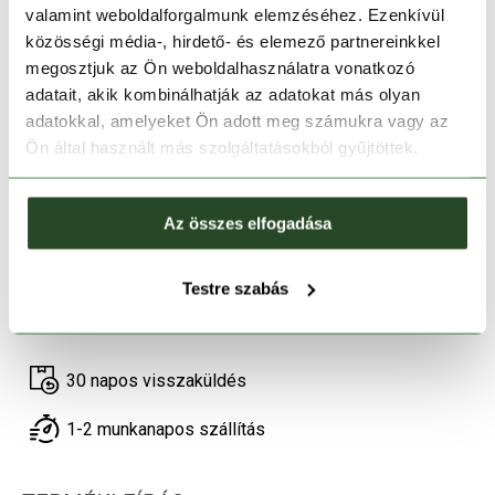
valamint weboldalforgalmunk elemzéséhez. Ezenkívül
közösségi média-, hirdető- és elemező partnereinkkel
megosztjuk az Ön weboldalhasználatra vonatkozó
adatait, akik kombinálhatják az adatokat más olyan
Méret:
Mérettáblázat
adatokkal, amelyeket Ön adott meg számukra vagy az
Ön által használt más szolgáltatásokból gyűjtöttek.
XS
S
M
XL
Kosárba teszem
Az összes elfogadása
Testre szabás
Melyik üzletben elérhető
|
Foglalás
30 napos visszaküldés
1-2 munkanapos szállítás