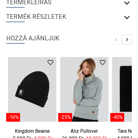
TERMÉKLEÍRÁS
TERMÉK RÉSZLETEK
HOZZÁ AJÁNLJUK
-16%
-25%
-40%
Kingdom Beanie
Aliz Pullover
Tara Nec