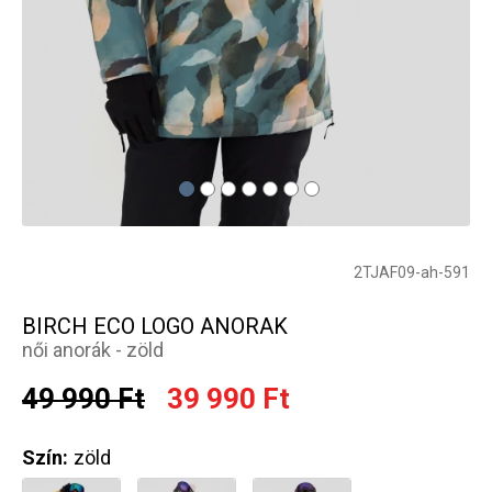
2TJAF09-ah-591
BIRCH ECO LOGO ANORAK
női anorák - zöld
49 990 Ft
39 990 Ft
Szín:
zöld