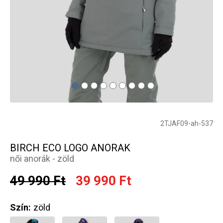
2TJAF09-ah-537
BIRCH ECO LOGO ANORAK
női anorák - zöld
49 990 Ft
39 990 Ft
Szín:
zöld