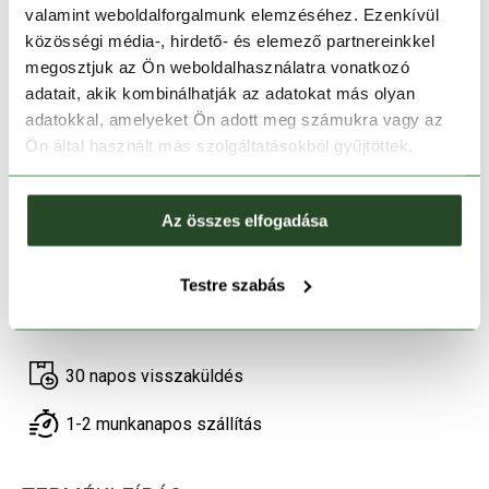
valamint weboldalforgalmunk elemzéséhez. Ezenkívül
közösségi média-, hirdető- és elemező partnereinkkel
megosztjuk az Ön weboldalhasználatra vonatkozó
adatait, akik kombinálhatják az adatokat más olyan
Méret:
Mérettáblázat
adatokkal, amelyeket Ön adott meg számukra vagy az
Ön által használt más szolgáltatásokból gyűjtöttek.
XS
S
M
L
XL
Kosárba teszem
Az összes elfogadása
Testre szabás
Melyik üzletben elérhető
|
Foglalás
30 napos visszaküldés
1-2 munkanapos szállítás