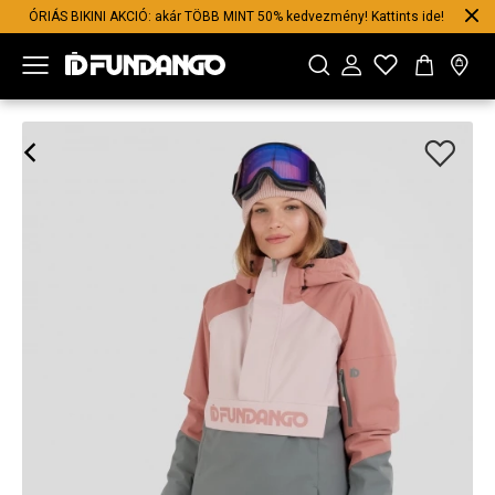
ÓRIÁS BIKINI AKCIÓ: akár TÖBB MINT 50% kedvezmény! Kattints ide!