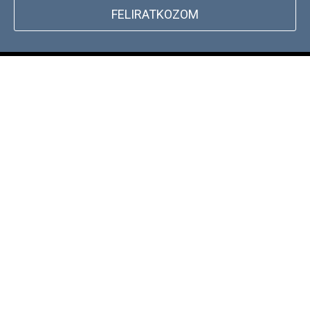
FELIRATKOZOM
+
WEBSHOP INFORMÁCIÓK
CSATLAKOZZ TÖRZSVÁSÁRLÓI
+
PROGRAMUNKHOZ
DOCKYARD ÜZLET KERESŐ
ÍRJ NEKÜNK!
+36 1 886 30 40
Hétfő - Péntek: 9-17h