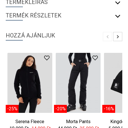
TERMÉKLEÍRÁS
TERMÉK RÉSZLETEK
HOZZÁ AJÁNLJUK
-25%
-20%
-16%
Serena Fleece
Morta Pants
Kingdom
Jacket