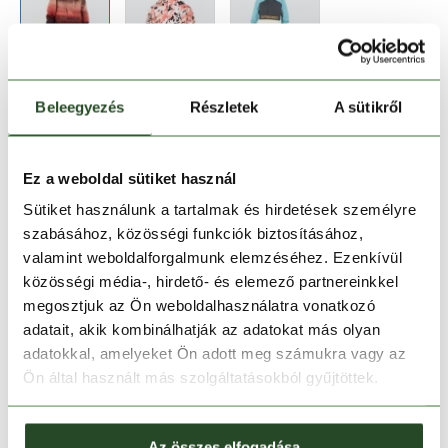
Méret:
Mérettáblázat
Beleegyezés
Részletek
A sütikről
XS
Ez a weboldal sütiket használ
Kosárba teszem
Sütiket használunk a tartalmak és hirdetések személyre
szabásához, közösségi funkciók biztosításához,
valamint weboldalforgalmunk elemzéséhez. Ezenkívül
Melyik üzletben elérhető
|
Foglalás
közösségi média-, hirdető- és elemező partnereinkkel
megosztjuk az Ön weboldalhasználatra vonatkozó
adatait, akik kombinálhatják az adatokat más olyan
30 napos visszaküldés
adatokkal, amelyeket Ön adott meg számukra vagy az
Ön által használt más szolgáltatásokból gyűjtöttek.
1-2 munkanapos szállítás
Az összes elfogadása