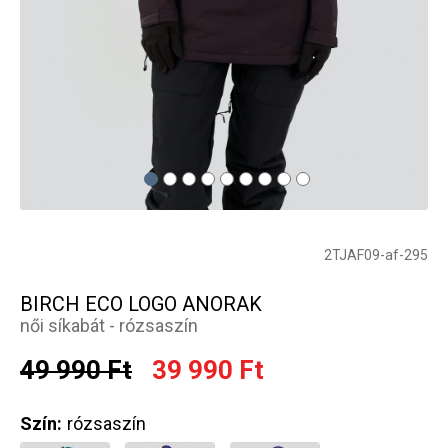
2TJAF09-af-295
BIRCH ECO LOGO ANORAK
női síkabát - rózsaszín
49 990 Ft
39 990 Ft
Szín:
rózsaszín