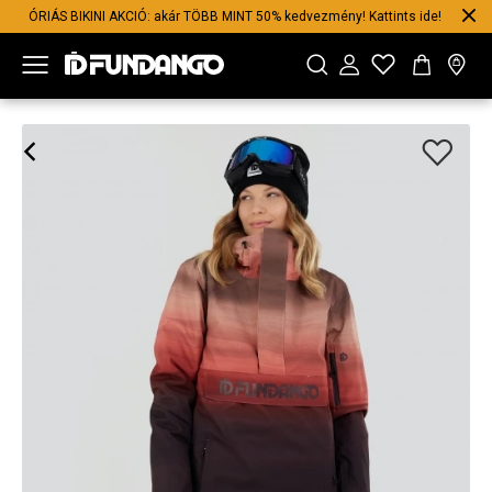
ÓRIÁS BIKINI AKCIÓ: akár TÖBB MINT 50% kedvezmény! Kattints ide!