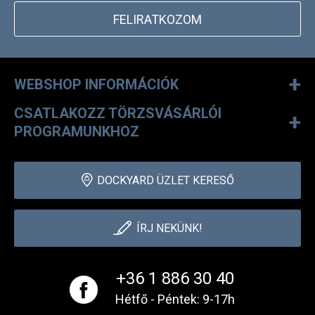
FELIRATKOZOM
+
WEBSHOP INFORMÁCIÓK
CSATLAKOZZ TÖRZSVÁSÁRLÓI
+
PROGRAMUNKHOZ
DOCKYARD ÜZLET KERESŐ
ÍRJ NEKÜNK!
+36 1 886 30 40
Hétfő - Péntek: 9-17h