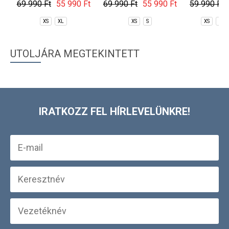
Jacket
Jacket
69 990 Ft
55 990 Ft
69 990 Ft
55 990 Ft
59 990 Ft
XS
XL
XS
S
XS
S
UTOLJÁRA MEGTEKINTETT
IRATKOZZ FEL HÍRLEVELÜNKRE!