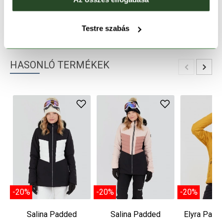
TERMÉKLEÍRÁS
Testre szabás
TERMÉK RÉSZLETEK
HASONLÓ TERMÉKEK
-20%
-20%
-20%
Salina Padded
Salina Padded
Elyra Padd