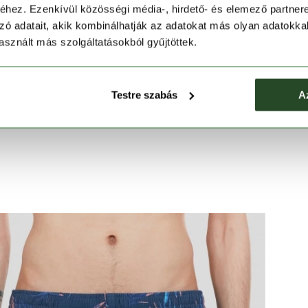
ásszabadságot biztosít.
hez. Ezenkívül közösségi média-, hirdető- és elemező partner
edést nyújt mozgás közben is.
zó adatait, akik kombinálhatják az adatokat más olyan adatokka
 tárgyaknak.
sznált más szolgáltatásokból gyűjtöttek.
vízben és a parton is.
Testre szabás
A
hez.