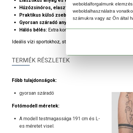
Elasztikus anyag és Regular Fit szabás:
Teljes mozg
weboldalforgalmunk elemzésé
Húzózsinóros, elasztikus derékrész:
Stabil illeszk
weboldalhasználatra vonatko
Praktikus külső zsebek:
Biztonságos tárolóhely apró
számukra vagy az Ön által ha
Gyorsan száradó anyag:
Maximális kényelmet nyújt a 
Hálós bélés:
Extra komfort és megfelelő szellőzés.
Ideális vízi sportokhoz, strandoláshoz vagy nyári pihenés
TERMÉK RÉSZLETEK
Főbb tulajdonságok:
gyorsan száradó
Fotómodell méretek:
A modell testmagassága 191 cm és L-
es méretet visel.