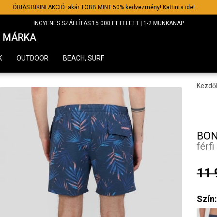
ÓRIÁS BIKINI AKCIÓ: akár TÖBB MINT 50% kedvezmény! Kattints ide!
INGYENES SZÁLLÍTÁS 15 000 FT FELETT | 1-2 MUNKANAP
MÁRKA
K
OUTDOOR
BEACH, SURF
Kezdő
BON
férf
11 
Szín: