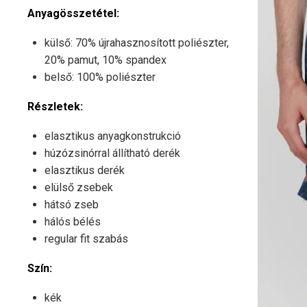
Anyagösszetétel:
külső: 70% újrahasznosított poliészter,
20% pamut, 10% spandex
belső: 100% poliészter
Részletek:
elasztikus anyagkonstrukció
húzózsinórral állítható derék
elasztikus derék
elülső zsebek
hátsó zseb
hálós bélés
regular fit szabás
Szín:
kék