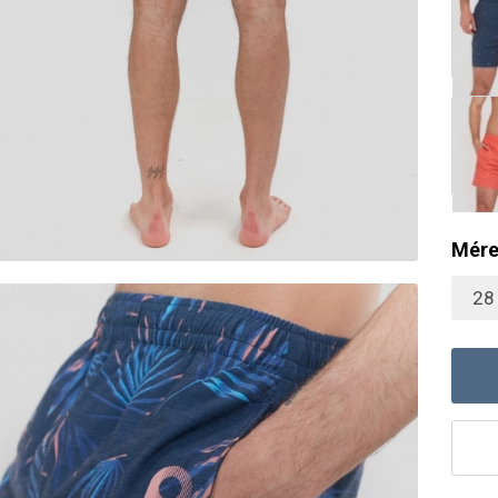
Mére
28