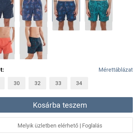
t:
Mérettáblázat
30
32
33
34
Kosárba teszem
Melyik üzletben elérhető
|
Foglalás