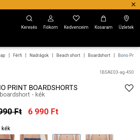
Keresés
Fiókom
Kedvenceim
Kosaram
Üzletek
|
|
|
|
|
lap
Férfi
Nadrágok
Beach short
Boardshort
Bono Print
1BSAE03-ag-450
O PRINT BOARDSHORTS
i boardshort - kék
990 Ft
6 990 Ft
kék