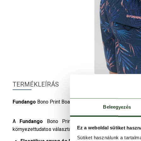
TERMÉKLEÍRÁS
Fundango
Bono Print Boardshort – Kényelem és mozgás
Beleegyezés
A
Fundango
Bono Print Boardshort
férfi
fürdőnadr
Ez a weboldal sütiket haszn
környezettudatos választás a nyári napokra.
Sütiket használunk a tartal