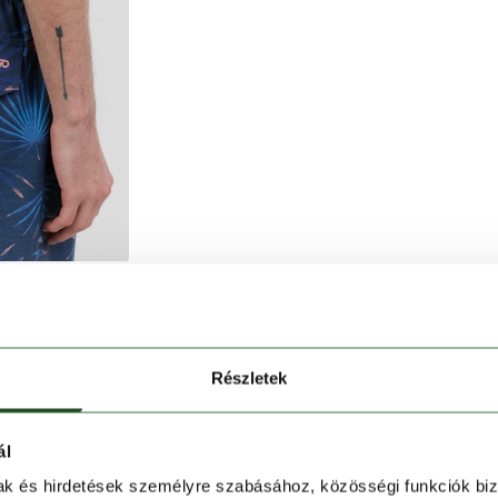
szabadság.
Részletek
ág 70%-ban újrahasznosított poliészterből készült,
ál
mak és hirdetések személyre szabásához, közösségi funkciók biz