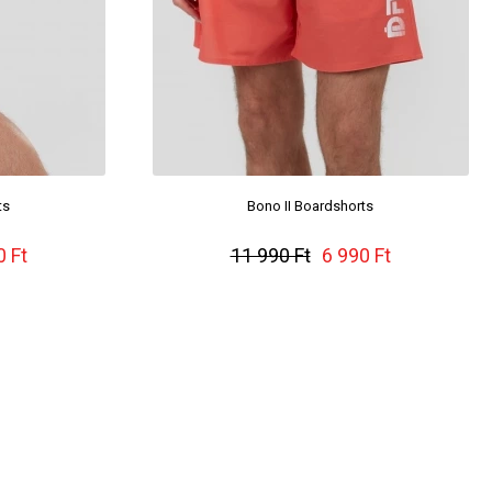
ts
Bono II Boardshorts
0 Ft
11 990 Ft
6 990 Ft