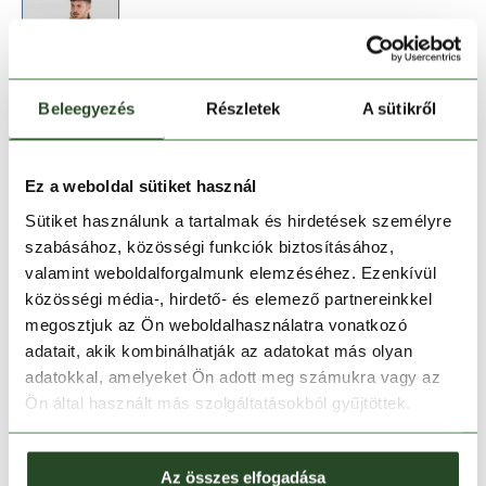
Beleegyezés
Részletek
A sütikről
Méret:
Mérettáblázat
XL
XXL
Ez a weboldal sütiket használ
Sütiket használunk a tartalmak és hirdetések személyre
szabásához, közösségi funkciók biztosításához,
Kosárba teszem
valamint weboldalforgalmunk elemzéséhez. Ezenkívül
közösségi média-, hirdető- és elemező partnereinkkel
Melyik üzletben elérhető
|
Foglalás
megosztjuk az Ön weboldalhasználatra vonatkozó
adatait, akik kombinálhatják az adatokat más olyan
adatokkal, amelyeket Ön adott meg számukra vagy az
Ön által használt más szolgáltatásokból gyűjtöttek.
30 napos visszaküldés
1-2 munkanapos szállítás
Az összes elfogadása