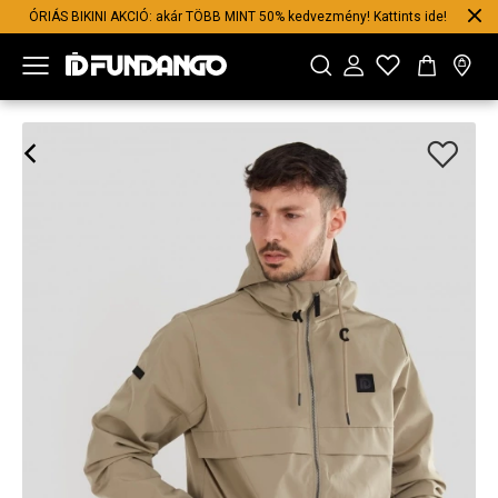
ÓRIÁS BIKINI AKCIÓ: akár TÖBB MINT 50% kedvezmény! Kattints ide!