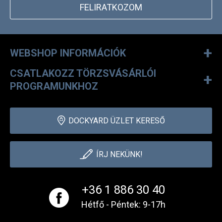
FELIRATKOZOM
+
WEBSHOP INFORMÁCIÓK
CSATLAKOZZ TÖRZSVÁSÁRLÓI
+
PROGRAMUNKHOZ
DOCKYARD ÜZLET KERESŐ
ÍRJ NEKÜNK!
+36 1 886 30 40
Hétfő - Péntek: 9-17h