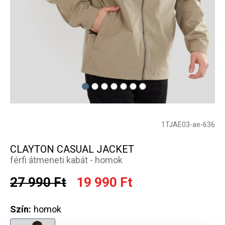
1TJAE03-ae-636
CLAYTON CASUAL JACKET
férfi átmeneti kabát - homok
27 990 Ft
19 990 Ft
Szín:
homok