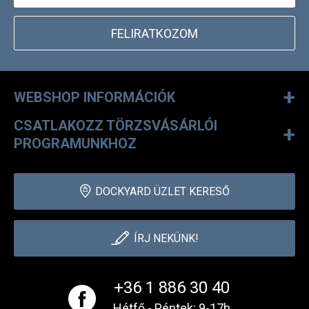
FELIRATKOZOM
+
WEBSHOP INFORMÁCIÓK
CSATLAKOZZ TÖRZSVÁSÁRLÓI
+
PROGRAMUNKHOZ
DOCKYARD ÜZLET KERESŐ
ÍRJ NEKÜNK!
+36 1 886 30 40
Hétfő - Péntek: 9-17h