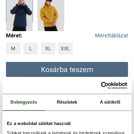
Méret:
Mérettáblázat
M
L
XL
XXL
Kosárba teszem
Melyik üzletben elérhető
|
Foglalás
Beleegyezés
Részletek
A sütikről
30 napos visszaküldés
Ez a weboldal sütiket használ
1-2 munkanapos szállítás
Sütiket használunk a tartalmak és hirdetések személyre