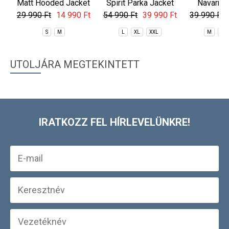
Matt Hooded Jacket
Spirit Parka Jacket
Navarro
Jac
29 990 Ft
14 990 Ft
54 990 Ft
39 990 Ft
39 990 Ft
S
M
L
XL
XXL
M
XL
UTOLJÁRA MEGTEKINTETT
IRATKOZZ FEL HÍRLEVELÜNKRE!