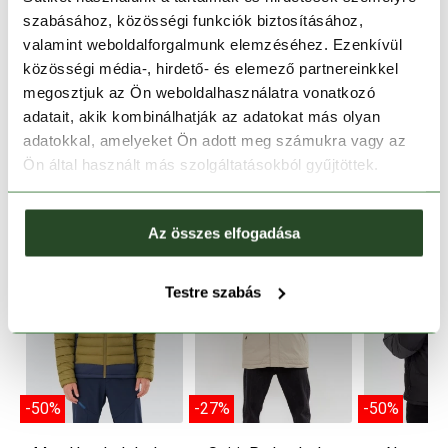
szabásához, közösségi funkciók biztosításához,
TERMÉKLEÍRÁS
valamint weboldalforgalmunk elemzéséhez. Ezenkívül
közösségi média-, hirdető- és elemező partnereinkkel
TERMÉK RÉSZLETEK
megosztjuk az Ön weboldalhasználatra vonatkozó
adatait, akik kombinálhatják az adatokat más olyan
adatokkal, amelyeket Ön adott meg számukra vagy az
HASONLÓ TERMÉKEK
Ön által használt más szolgáltatásokból gyűjtöttek.
Az összes elfogadása
Testre szabás
-50%
-27%
-50%