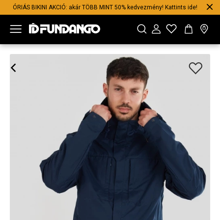
ÓRIÁS BIKINI AKCIÓ: akár TÖBB MINT 50% kedvezmény! Kattints ide!