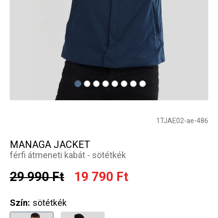
1TJAE02-ae-486
MANAGA JACKET
férfi átmeneti kabát - sötétkék
29 990 Ft
19 790 Ft
Szín:
sötétkék