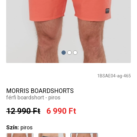
1BSAE04-ag-465
MORRIS BOARDSHORTS
férfi boardshort - piros
12 990 Ft
6 990 Ft
Szín:
piros