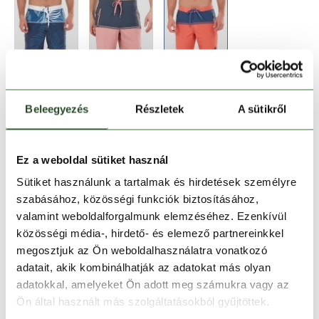
Beleegyezés
Részletek
A sütikről
Méret:
Mérettáblázat
Ez a weboldal sütiket használ
Sütiket használunk a tartalmak és hirdetések személyre
28
30
32
szabásához, közösségi funkciók biztosításához,
valamint weboldalforgalmunk elemzéséhez. Ezenkívül
közösségi média-, hirdető- és elemező partnereinkkel
Kosárba teszem
megosztjuk az Ön weboldalhasználatra vonatkozó
adatait, akik kombinálhatják az adatokat más olyan
adatokkal, amelyeket Ön adott meg számukra vagy az
Melyik üzletben elérhető
|
Foglalás
Ön által használt más szolgáltatásokból gyűjtöttek.