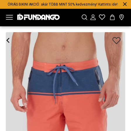
ÓRIÁS BIKINI AKCIÓ: akár TÖBB MINT 50% kedvezmény! Kattints ide!