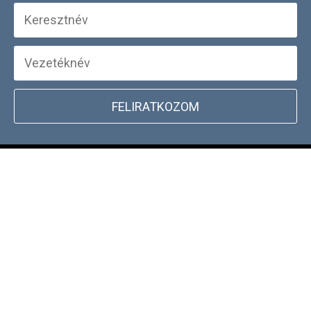
FELIRATKOZOM
+
WEBSHOP INFORMÁCIÓK
CSATLAKOZZ TÖRZSVÁSÁRLÓI
+
PROGRAMUNKHOZ
DOCKYARD ÜZLET KERESŐ