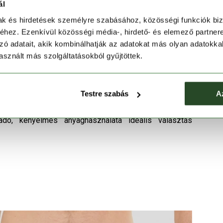
ásszabadságot és kényelmet biztosít.
ál
edést garantál mozgás közben is.
mak és hirdetések személyre szabásához, közösségi funkciók biz
s a parton egyaránt.
hez. Ezenkívül közösségi média-, hirdető- és elemező partner
zó adatait, akik kombinálhatják az adatokat más olyan adatokka
ra.
sznált más szolgáltatásokból gyűjtöttek.
a jól bírja az erős napsütést és az intenzív mozgást,
Testre szabás
A
dó, kényelmes anyaghasználata ideális választás