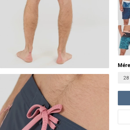
Mére
28