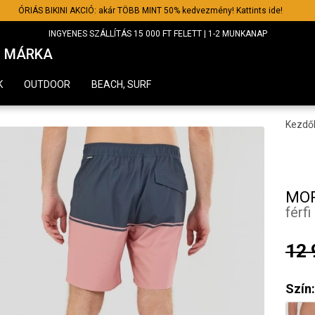
ÓRIÁS BIKINI AKCIÓ: akár TÖBB MINT 50% kedvezmény! Kattints ide!
INGYENES SZÁLLÍTÁS 15 000 FT FELETT | 1-2 MUNKANAP
MÁRKA
K
OUTDOOR
BEACH, SURF
Kezdő
MOR
férf
12 
Szín: