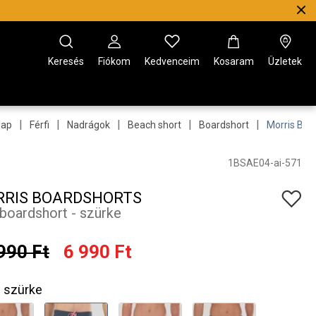
Keresés
Fiókom
Kedvenceim
Kosaram
Üzletek
|
|
|
|
|
lap
Férfi
Nadrágok
Beach short
Boardshort
Morris Boa
1BSAE04-ai-571
RIS BOARDSHORTS
i boardshort - szürke
990 Ft
6 990 Ft
szürke