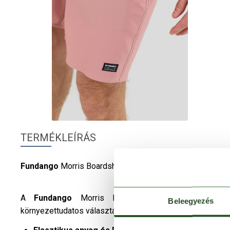
TERMÉKLEÍRÁS
Fundango
Morris Boardshort – Kényelem és teljesítmény 
A
Fundango
Morris Boardshort
férfi
fürdőnadrá
Beleegyezés
környezettudatos választás vízi sportokhoz és strandolás