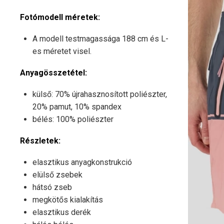
Fotómodell méretek:
A modell testmagassága 188 cm és L-
es méretet visel.
Anyagösszetétel:
külső: 70% újrahasznosított poliészter,
20% pamut, 10% spandex
bélés: 100% poliészter
Részletek:
elasztikus anyagkonstrukció
elülső zsebek
hátsó zseb
megkötős kialakítás
elasztikus derék