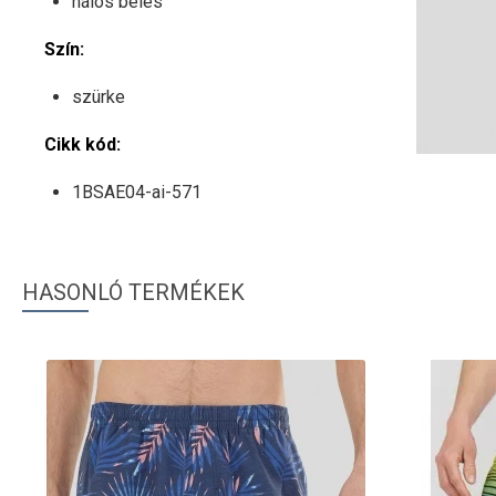
hálós bélés
Szín:
szürke
Cikk kód:
1BSAE04-ai-571
HASONLÓ TERMÉKEK