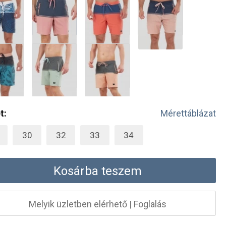
t:
Mérettáblázat
30
32
33
34
Kosárba teszem
Melyik üzletben elérhető
|
Foglalás