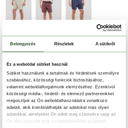
Beleegyezés
Részletek
A sütikről
Méret:
Mérettáblázat
Ez a weboldal sütiket használ
Sütiket használunk a tartalmak és hirdetések személyre
28
30
szabásához, közösségi funkciók biztosításához,
valamint weboldalforgalmunk elemzéséhez. Ezenkívül
közösségi média-, hirdető- és elemező partnereinkkel
Kosárba teszem
megosztjuk az Ön weboldalhasználatra vonatkozó
adatait, akik kombinálhatják az adatokat más olyan
adatokkal, amelyeket Ön adott meg számukra vagy az
Melyik üzletben elérhető
|
Foglalás
Ön által használt más szolgáltatásokból gyűjtöttek.