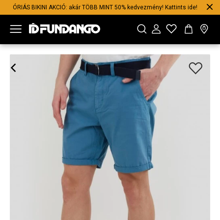
ÓRIÁS BIKINI AKCIÓ: akár TÖBB MINT 50% kedvezmény! Kattints ide!