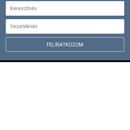
FELIRATKOZOM
+
WEBSHOP INFORMÁCIÓK
CSATLAKOZZ TÖRZSVÁSÁRLÓI
+
PROGRAMUNKHOZ
DOCKYARD ÜZLET KERESŐ