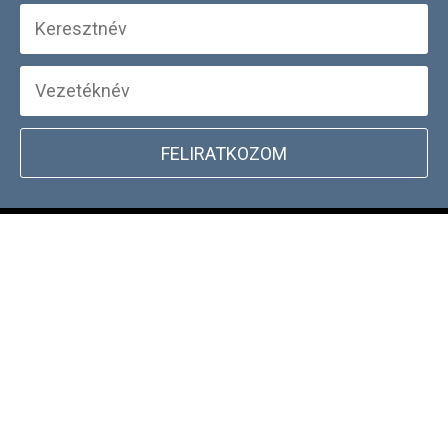
FELIRATKOZOM
+
WEBSHOP INFORMÁCIÓK
CSATLAKOZZ TÖRZSVÁSÁRLÓI
+
PROGRAMUNKHOZ
DOCKYARD ÜZLET KERESŐ