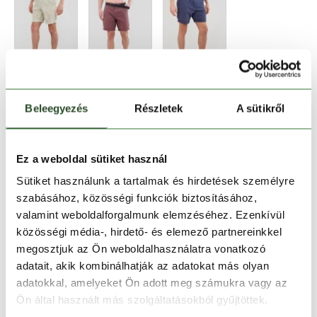
Beleegyezés
Részletek
A sütikről
Méret:
Mérettáblázat
Ez a weboldal sütiket használ
Sütiket használunk a tartalmak és hirdetések személyre
28
30
szabásához, közösségi funkciók biztosításához,
valamint weboldalforgalmunk elemzéséhez. Ezenkívül
közösségi média-, hirdető- és elemező partnereinkkel
Kosárba teszem
megosztjuk az Ön weboldalhasználatra vonatkozó
adatait, akik kombinálhatják az adatokat más olyan
adatokkal, amelyeket Ön adott meg számukra vagy az
Melyik üzletben elérhető
|
Foglalás
Ön által használt más szolgáltatásokból gyűjtöttek.