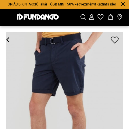
ÓRIÁS BIKINI AKCIÓ: akár TÖBB MINT 50% kedvezmény! Kattints ide!