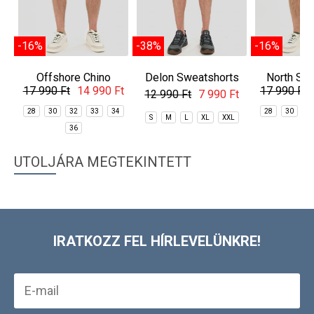
-16%
-38%
-16%
Offshore Chino
Delon Sweatshorts
North Sho
17 990 Ft
14 990 Ft
17 990 Ft
Shorts
Sho
12 990 Ft
7 990 Ft
28
30
32
33
34
28
30
3
S
M
L
XL
XXL
36
3
UTOLJÁRA MEGTEKINTETT
IRATKOZZ FEL HÍRLEVELÜNKRE!