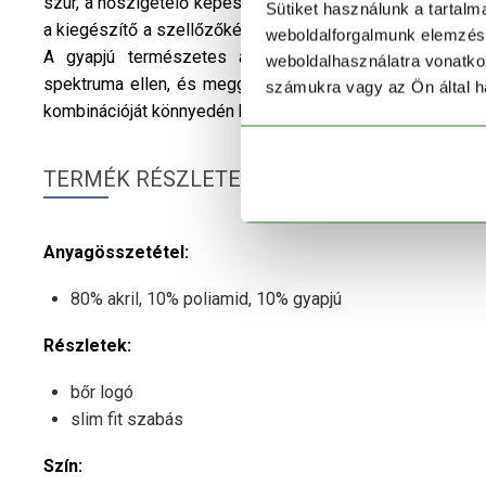
szúr, a hőszigetelő képessége nagyon jó, és minden egye
Sütiket használunk a tartal
a kiegészítő a szellőzőképesség csorbítása nélkül tart me
weboldalforgalmunk elemzésé
A gyapjú természetes antibakteriális tulajdonsága 
weboldalhasználatra vonatko
spektruma ellen, és meggátolja a kellemetlen szagok ké
számukra vagy az Ön által ha
kombinációját könnyedén beillesztheted gardróbodba!
TERMÉK RÉSZLETEK
Anyagösszetétel:
80% akril, 10% poliamid, 10% gyapjú
Részletek:
bőr logó
slim fit szabás
Szín: