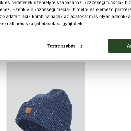
s szálja lélegzik, mely tulajdonságainak köszönhetően
mak és hirdetések személyre szabásához, közösségi funkciók biz
legen a leghidegebb téli időjárási viszonyok között is.
hez. Ezenkívül közösségi média-, hirdető- és elemező partner
hatásos védelmet nyújt a mikroorganizmusok széles
zó adatait, akik kombinálhatják az adatokat más olyan adatokka
pződését. A minimalista design és a kék színárnyalat
sznált más szolgáltatásokból gyűjtöttek.
Testre szabás
A