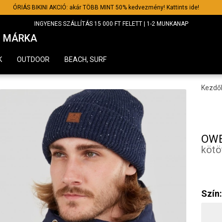
ÓRIÁS BIKINI AKCIÓ: akár TÖBB MINT 50% kedvezmény! Kattints ide!
INGYENES SZÁLLÍTÁS 15 000 FT FELETT | 1-2 MUNKANAP
MÁRKA
K
OUTDOOR
BEACH, SURF
Kezdő
OWE
kötö
Szín: