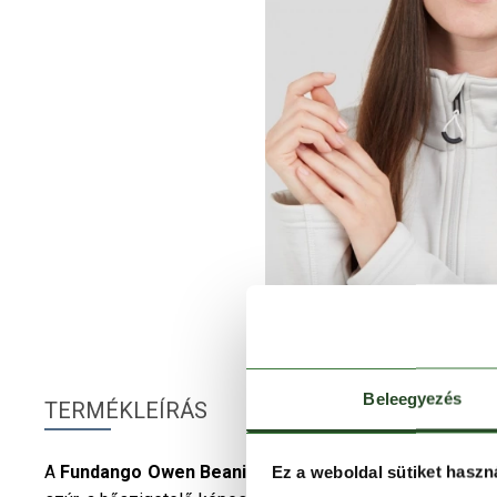
Beleegyezés
TERMÉKLEÍRÁS
A
Fundango
Owen Beanie
férfi sapka a márka népszerű
Ez a weboldal sütiket haszn