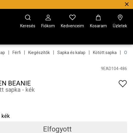
Keresés
Fiókom
Kedvenceim
Kosaram
Üzletek
|
|
|
|
|
lap
Férfi
Kiegészítők
Sapka és kalap
Kötött sapka
Owe
9EAD104-486
N BEANIE
tt sapka - kék
kék
Elfogyott