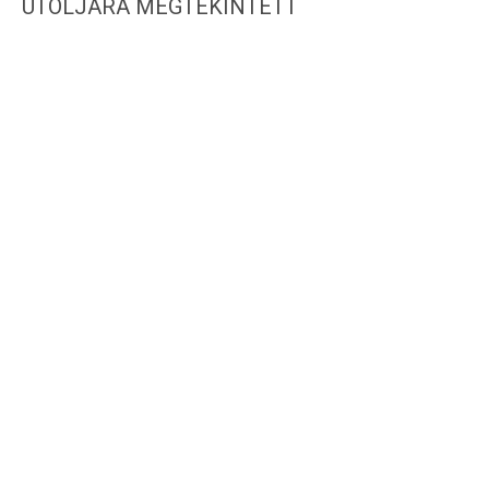
UTOLJÁRA MEGTEKINTETT
IRATKOZZ FEL HÍRLEVELÜNKRE!
WEBSHOP INFORMÁCIÓK
CSAT
Adatvédelem
Ingyene