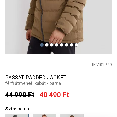
1KB101-639
PASSAT PADDED JACKET
férfi átmeneti kabát - barna
44 990 Ft
40 490 Ft
Szín:
barna