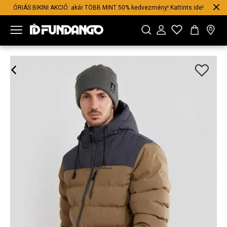
ÓRIÁS BIKINI AKCIÓ: akár TÖBB MINT 50% kedvezmény! Kattints ide!