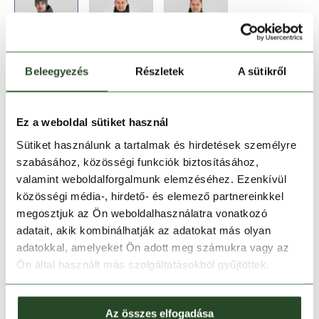
Beleegyezés
Részletek
A sütikről
Méret:
Mérettáblázat
XL
XXL
Ez a weboldal sütiket használ
Sütiket használunk a tartalmak és hirdetések személyre
szabásához, közösségi funkciók biztosításához,
Kosárba teszem
valamint weboldalforgalmunk elemzéséhez. Ezenkívül
közösségi média-, hirdető- és elemező partnereinkkel
Melyik üzletben elérhető
|
Foglalás
megosztjuk az Ön weboldalhasználatra vonatkozó
adatait, akik kombinálhatják az adatokat más olyan
adatokkal, amelyeket Ön adott meg számukra vagy az
Ön által használt más szolgáltatásokból gyűjtöttek.
30 napos visszaküldés
1-2 munkanapos szállítás
Az összes elfogadása