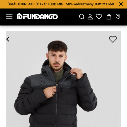
ÓRIÁS BIKINI AKCIÓ: akár TÖBB MINT 50% kedvezmény! Kattints ide!