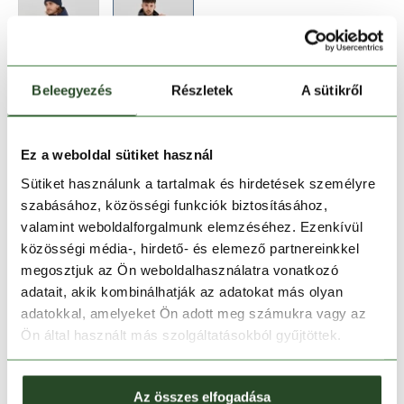
Beleegyezés
Részletek
A sütikről
Méret:
Mérettáblázat
XXL
Ez a weboldal sütiket használ
Sütiket használunk a tartalmak és hirdetések személyre
szabásához, közösségi funkciók biztosításához,
Kosárba teszem
valamint weboldalforgalmunk elemzéséhez. Ezenkívül
közösségi média-, hirdető- és elemező partnereinkkel
Melyik üzletben elérhető
|
Foglalás
megosztjuk az Ön weboldalhasználatra vonatkozó
adatait, akik kombinálhatják az adatokat más olyan
adatokkal, amelyeket Ön adott meg számukra vagy az
Ön által használt más szolgáltatásokból gyűjtöttek.
30 napos visszaküldés
1-2 munkanapos szállítás
Az összes elfogadása