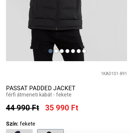
1KAD101-891
PASSAT PADDED JACKET
férfi átmeneti kabát - fekete
44 990 Ft
35 990 Ft
Szín:
fekete