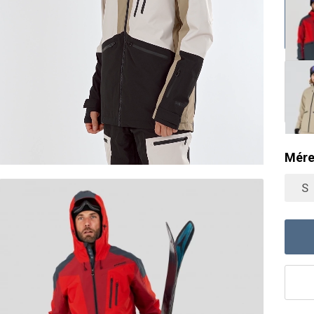
Mére
S