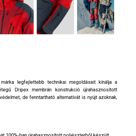
 márka legfejlettebb technikai megoldásait kínálja a
étegű Dripex membrán konstrukció újrahasznosított
delmet, de fenntartható alternatívát is nyújt azoknak,
át 100%-ban újrahasznosított poliészterből készült,