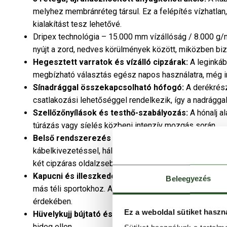
melyhez membránréteg társul. Ez a felépítés vízhatlan
kialakítást tesz lehetővé.
Dripex technológia – 15.000 mm vízállóság / 8.000 g/
nyújt a zord, nedves körülmények között, miközben biz
Hegesztett varratok és vízálló cipzárak:
A leginkáb
megbízható választás egész napos használatra, még i
Sínadrággal összekapcsolható hófogó:
A derékrész
csatlakozási lehetőséggel rendelkezik, így a nadrágga
Szellőzőnyílások és testhő-szabályozás:
A hónalj al
túrázás vagy síelés közbeni intenzív mozgás során.
Belső rendszerezés és zsebrendszer:
A kabát több
kábelkivezetéssel, hálós síszemüveg tartó, síbérlettar
két cipzáras oldalzseb és mellzseb.
Kapucni és illeszkedés:
A húzózsinórral állítható fix 
Beleegyezés
más téli sportokhoz. Az alsó szegély és mandzsetták 
érdekében.
Ez a weboldal sütiket haszn
Hüvelykujj bújtató és állmelegítő:
A polár borítású ál
hideg ellen.