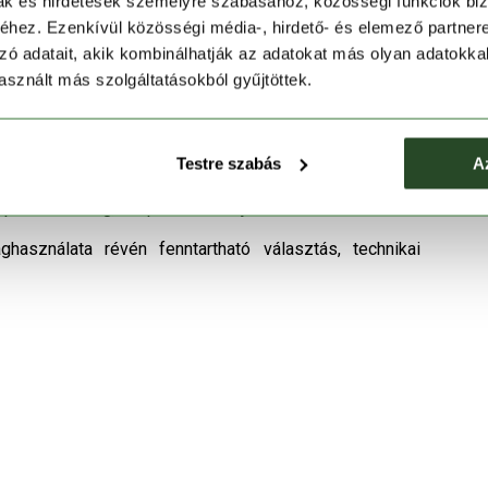
mak és hirdetések személyre szabásához, közösségi funkciók biz
 megoldás a vízhatlanság megőrzése mellett –
hez. Ezenkívül közösségi média-, hirdető- és elemező partner
zó adatait, akik kombinálhatják az adatokat más olyan adatokka
sznált más szolgáltatásokból gyűjtöttek.
ők és a hosszabb túrák szerelmeseinek, ahol a könnyű,
Testre szabás
A
optimális hideg, csapadékos időjárásban.
ghasználata révén fenntartható választás, technikai