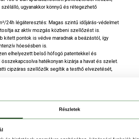
, szélálló, ugyanakkor könnyű és rétegezhető
m²/24h légáteresztés: Magas szintű időjárás-védelmet
tosítja az aktív mozgás közbeni szellőzést is.
b kitett pontok is védve maradnak a beázástól, így
ntenzív hóesésben is.
en elhelyezett belső hófogó patentekkel és
l összekapcsolva hatékonyan kizárja a havat és szelet.
atti cipzáras szellőzők segítik a testhő elvezetését,
féle belső és külső zsebet kínál – médiatartó zseb
tó zseb az ujján, belső zseb az értékeknek, valamint
kapucni sisakra is ráhúzható, így ideális síeléshez vagy
Részletek
szintén testre szabhatók a komfort és hőszigetelés
ál
lvédő és a hüvelykujj-bújtató extra védelmet nyújt a