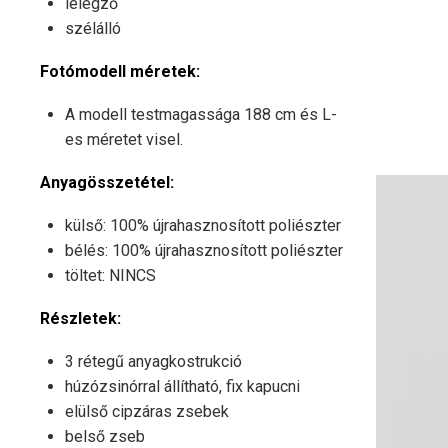
lélegző
szélálló
Fotómodell méretek:
A modell testmagassága 188 cm és L-
es méretet visel.
Anyagösszetétel:
külső: 100% újrahasznosított poliészter
bélés: 100% újrahasznosított poliészter
töltet: NINCS
Részletek:
3 rétegű anyagkostrukció
húzózsinórral állítható, fix kapucni
elülső cipzáras zsebek
belső zseb