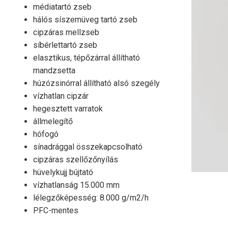
médiatartó zseb
hálós síszemüveg tartó zseb
cipzáras mellzseb
síbérlettartó zseb
elasztikus, tépőzárral állítható
mandzsetta
húzózsinórral állítható alsó szegély
vízhatlan cipzár
hegesztett varratok
állmelegítő
hófogó
sínadrággal összekapcsolható
cipzáras szellőzőnyílás
hüvelykujj bújtató
vízhatlanság 15.000 mm
lélegzőképesség: 8.000 g/m2/h
PFC-mentes