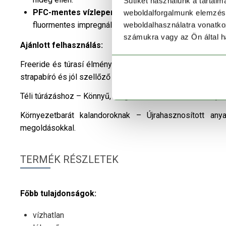
Sütiket használunk a tartal
PFC-mentes vízlepergető kezelés:
Környezetkímélő
weboldalforgalmunk elemzésé
fluormentes impregnálással.
weboldalhasználatra vonatko
számukra vagy az Ön által ha
Ajánlott felhasználás:
Freeride és túrasí élményekhez – Ideális a porhavas lejt
strapabíró és jól szellőző felszerelés létfontosságú.
Téli túrázáshoz – Könnyű, mégis robusztus konstrukciója 
Környezetbarát kalandoroknak – Újrahasznosított anya
megoldásokkal.
TERMÉK RÉSZLETEK
Főbb tulajdonságok:
vízhatlan