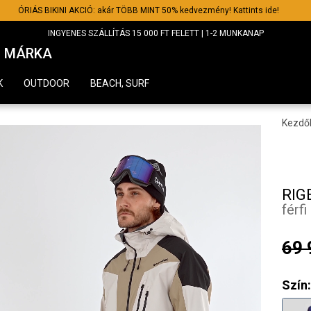
ÓRIÁS BIKINI AKCIÓ: akár TÖBB MINT 50% kedvezmény! Kattints ide!
INGYENES SZÁLLÍTÁS 15 000 FT FELETT | 1-2 MUNKANAP
MÁRKA
K
OUTDOOR
BEACH, SURF
Kezdő
RIG
férfi
69 
Szín: