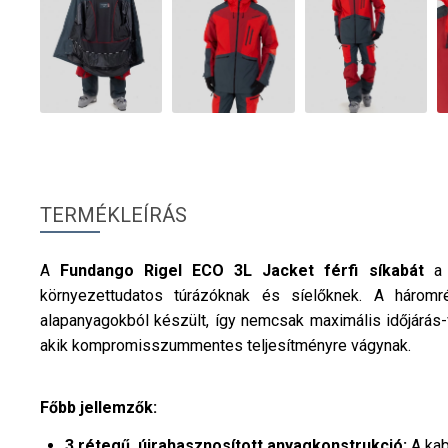
TERMÉKLEÍRÁS
A
Fundango
Rigel ECO 3L Jacket
férfi
síkabát
a
környezettudatos túrázóknak és síelőknek. A háromr
alapanyagokból készült, így nemcsak maximális időjárás-vé
akik kompromisszummentes teljesítményre vágynak.
Főbb jellemzők:
3 rétegű, újrahasznosított anyagkonstrukció:
A kab