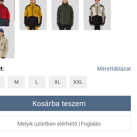
t:
Mérettáblázat
M
L
XL
XXL
Kosárba teszem
Melyik üzletben elérhető
|
Foglalás