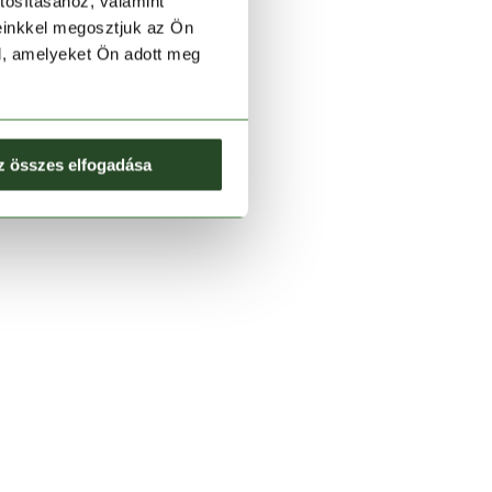
tosításához, valamint
einkkel megosztjuk az Ön
l, amelyeket Ön adott meg
z összes elfogadása