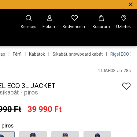
Keresés
Fiókom
Kedvenceim
Kosaram
Üzletek
|
|
|
|
lap
Férfi
Kabátok
Síkabát, snowboard kabát
Rigel ECO 3L 
1TJAH08-ah-285
EL ECO 3L JACKET
 síkabát - piros
990 Ft
39 990 Ft
piros