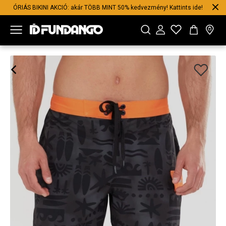
ÓRIÁS BIKINI AKCIÓ: akár TÖBB MINT 50% kedvezmény! Kattints ide!