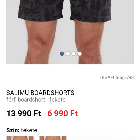
1BSAE05-ag-793
SALIMU BOARDSHORTS
férfi boardshort - fekete
13 990 Ft
6 990 Ft
Szín:
fekete