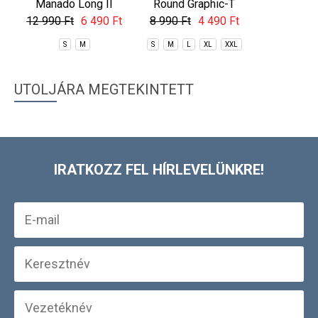
Manado Long II
Round Graphic-T
Insignia 
11 990 Ft
Rashguard
12 990 Ft
6 490 Ft
8 990 Ft
4 490 Ft
S
M
L
S
M
S
M
L
XL
XXL
XX
UTOLJÁRA MEGTEKINTETT
IRATKOZZ FEL HÍRLEVELÜNKRE!