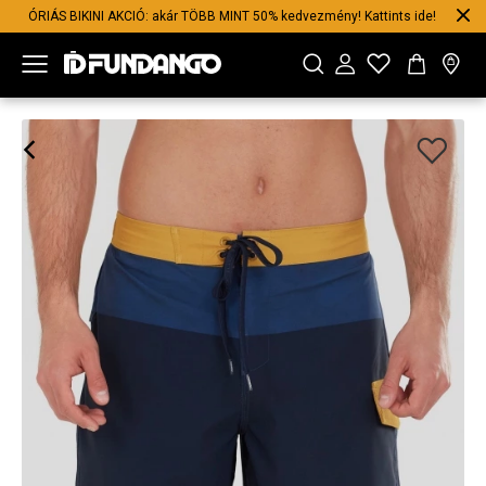
ÓRIÁS BIKINI AKCIÓ: akár TÖBB MINT 50% kedvezmény! Kattints ide!