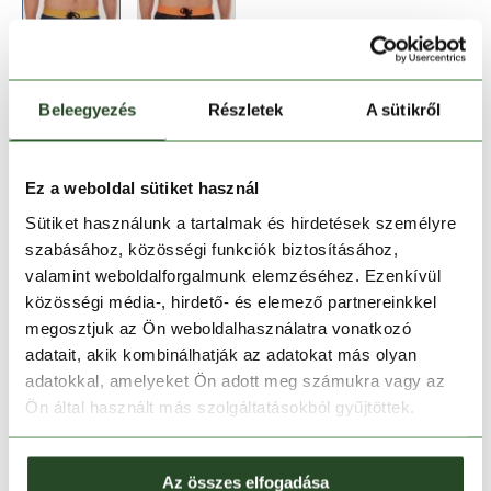
Beleegyezés
Részletek
A sütikről
Méret:
Mérettáblázat
28
30
32
34
Ez a weboldal sütiket használ
Sütiket használunk a tartalmak és hirdetések személyre
szabásához, közösségi funkciók biztosításához,
Kosárba teszem
valamint weboldalforgalmunk elemzéséhez. Ezenkívül
közösségi média-, hirdető- és elemező partnereinkkel
Melyik üzletben elérhető
|
Foglalás
megosztjuk az Ön weboldalhasználatra vonatkozó
adatait, akik kombinálhatják az adatokat más olyan
adatokkal, amelyeket Ön adott meg számukra vagy az
Ön által használt más szolgáltatásokból gyűjtöttek.
30 napos visszaküldés
1-2 munkanapos szállítás
Az összes elfogadása