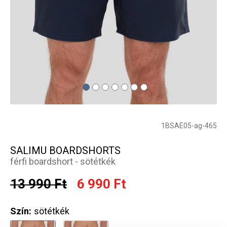
1BSAE05-ag-465
SALIMU BOARDSHORTS
férfi boardshort - sötétkék
13 990 Ft
6 990 Ft
Szín:
sötétkék