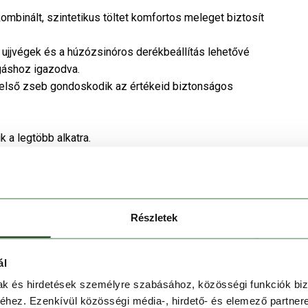
binált, szintetikus töltet komfortos meleget biztosít
ujjvégek és a húzózsinóros derékbeállítás lehetővé
gáshoz igazodva.
belső zseb gondoskodik az értékeid biztonságos
k a legtöbb alkatra.
ó társ a mindennapokban.
Részletek
ál
mak és hirdetések személyre szabásához, közösségi funkciók biz
hez. Ezenkívül közösségi média-, hirdető- és elemező partner