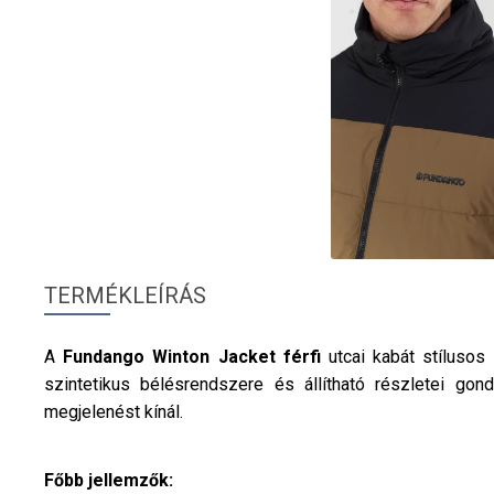
TERMÉKLEÍRÁS
A
Fundango
Winton Jacket
férfi
utcai kabát stílusos
szintetikus bélésrendszere és állítható részletei go
megjelenést kínál.
Főbb jellemzők: