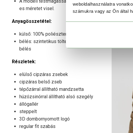
A modell testmagassága 184 cm és L-
weboldalhasználatra vonatko
es méretet visel.
számukra vagy az Ön által ha
Anyagösszetétel:
külső: 100% poliészter
bélés: szintetikus töltet, bélésselyem
bélés
Részletek:
elülső cipzáras zsebek
cipzáras belső zseb
tépőzárral állítható mandzsetta
húzózsinórral állítható alsó szegély
állógallér
steppelt
3D dombornyomott logó
regular fit szabás