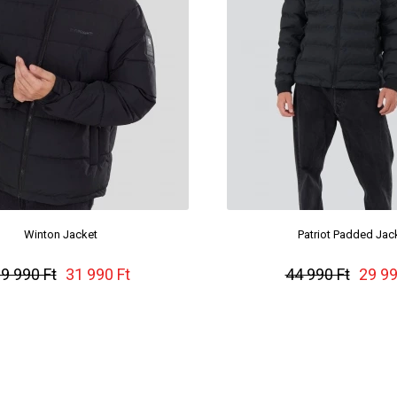
Winton Jacket
Patriot Padded Jac
9 990 Ft
31 990 Ft
44 990 Ft
29 99