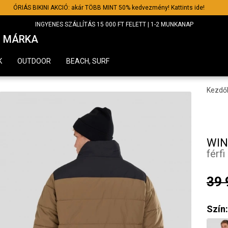
ÓRIÁS BIKINI AKCIÓ: akár TÖBB MINT 50% kedvezmény! Kattints ide!
INGYENES SZÁLLÍTÁS 15 000 FT FELETT | 1-2 MUNKANAP
MÁRKA
K
OUTDOOR
BEACH, SURF
Kezdő
WIN
férf
39 
Szín: