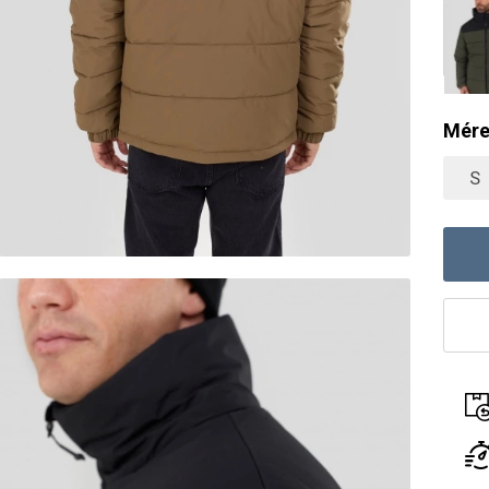
Mére
S