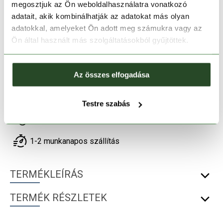
megosztjuk az Ön weboldalhasználatra vonatkozó
28
30
33
34
36
adatait, akik kombinálhatják az adatokat más olyan
adatokkal, amelyeket Ön adott meg számukra vagy az
Ön által használt más szolgáltatásokból gyűjtöttek.
Kosárba teszem
Az összes elfogadása
Melyik üzletben elérhető
|
Foglalás
Testre szabás
30 napos visszaküldés
1-2 munkanapos szállítás
TERMÉKLEÍRÁS
TERMÉK RÉSZLETEK