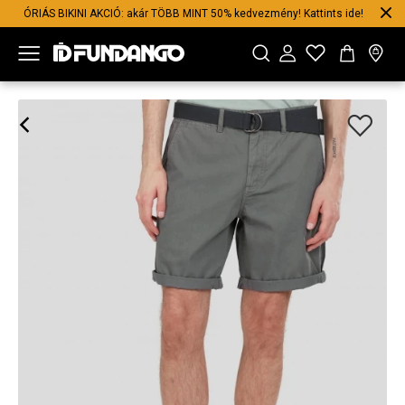
ÓRIÁS BIKINI AKCIÓ: akár TÖBB MINT 50% kedvezmény! Kattints ide!