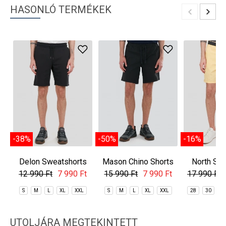
HASONLÓ TERMÉKEK
-38%
-50%
-16%
Delon Sweatshorts
Mason Chino Shorts
North Sho
Sho
12 990 Ft
7 990 Ft
15 990 Ft
7 990 Ft
17 990 Ft
S
M
L
XL
XXL
S
M
L
XL
XXL
28
30
3
UTOLJÁRA MEGTEKINTETT