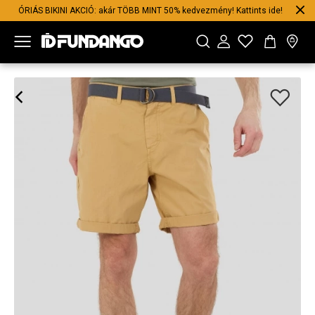
ÓRIÁS BIKINI AKCIÓ: akár TÖBB MINT 50% kedvezmény! Kattints ide!