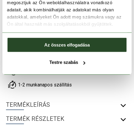
megosztjuk az Ön weboldalhasználatra vonatkozó
28
30
32
33
34
36
adatait, akik kombinálhatják az adatokat más olyan
adatokkal, amelyeket Ön adott meg számukra vagy az
Ön által használt más szolgáltatásokból gyűjtöttek.
Kosárba teszem
Az összes elfogadása
Melyik üzletben elérhető
|
Foglalás
Testre szabás
30 napos visszaküldés
1-2 munkanapos szállítás
TERMÉKLEÍRÁS
TERMÉK RÉSZLETEK