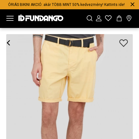
ÓRIÁS BIKINI AKCIÓ: akár TÖBB MINT 50% kedvezmény! Kattints ide!