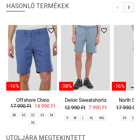
HASONLÓ TERMÉKEK
-16%
-38%
-16%
Offshore Chino
Delon Sweatshorts
North Sho
17 990 Ft
14 990 Ft
Shorts
Sho
12 990 Ft
7 990 Ft
17 990 Ft
28
30
32
33
34
S
M
L
XL
XXL
30
32
36
UTOLJÁRA MEGTEKINTETT