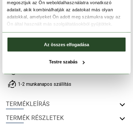
megosztjuk az Ön weboldalhasználatra vonatkozó
28
30
32
33
34
adatait, akik kombinálhatják az adatokat más olyan
adatokkal, amelyeket Ön adott meg számukra vagy az
Ön által használt más szolgáltatásokból gyűjtöttek.
Kosárba teszem
Az összes elfogadása
Melyik üzletben elérhető
|
Foglalás
Testre szabás
30 napos visszaküldés
1-2 munkanapos szállítás
TERMÉKLEÍRÁS
TERMÉK RÉSZLETEK